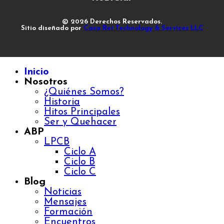
© 2026 Derechos Reservados.
Sitio diseñado por
Casa Rei Technology & Services LLC
Inicio
Nosotros
¿Quiénes Somos?
Historia
Hitos Principales
Ser y Quehacer
ABP
LPCB
Ciclo A
Ciclo B
Ciclo C
Blog
Noticias
Mensajes
Formación
Encuentros