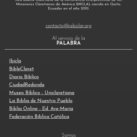
Red Bíblica Claretiana de la conferencia interprovincial de los
Misioneros Claretianos de América (MICLA), nacida en Quito,
Ecuador en el año 2010.
contacto@rebiclar.org
Al servicio de la
PALABRA
Ibicla
BibleClaret
Diario Bíblico
CiudadRedonda
Museo Bíblico - Uniclaretiana
La Biblia de Nuestro Pueblo
Biblia Online - Ed. Ave-María
Federación Bíblica Católica
Somos