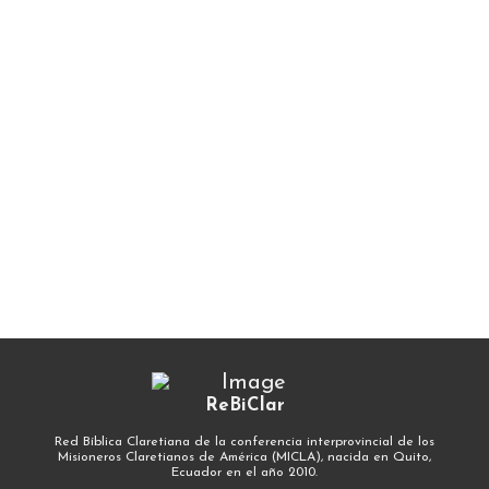
ReBiClar
Red Bíblica Claretiana de la conferencia interprovincial de los
Misioneros Claretianos de América (MICLA), nacida en Quito,
Ecuador en el año 2010.